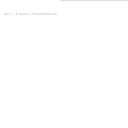
G2.2
::
X_treme
by
PedroGilberto.net