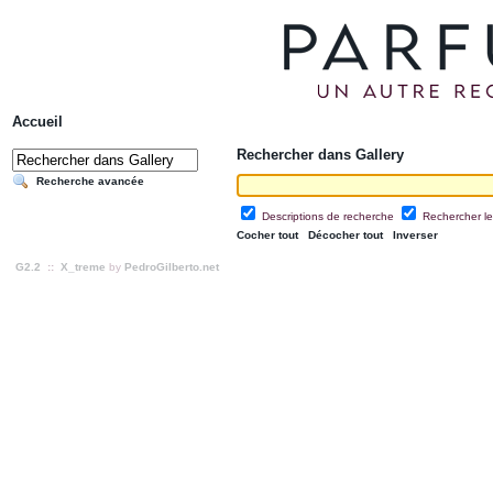
Accueil
Rechercher dans Gallery
Recherche avancée
Descriptions de recherche
Rechercher le
Cocher tout
Décocher tout
Inverser
G2.2
::
X_treme
by
PedroGilberto.net