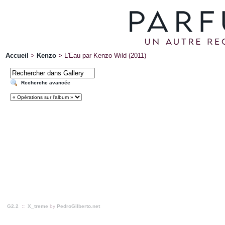
Accueil
>
Kenzo
>
L'Eau par Kenzo Wild (2011)
Recherche avancée
G2.2
::
X_treme
by
PedroGilberto.net