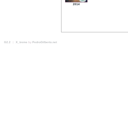
2014
G2.2
::
X_treme
by
PedroGilberto.net